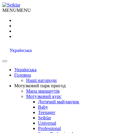
MENU
MENU
Українська
Українська
Головна
Наші нагороди
Мотузковий парк пригод
Мапа маршрутів
Мотузковий курс
Дитячий майданчик
Baby
Teenager
Seiklar
Universal
Professional