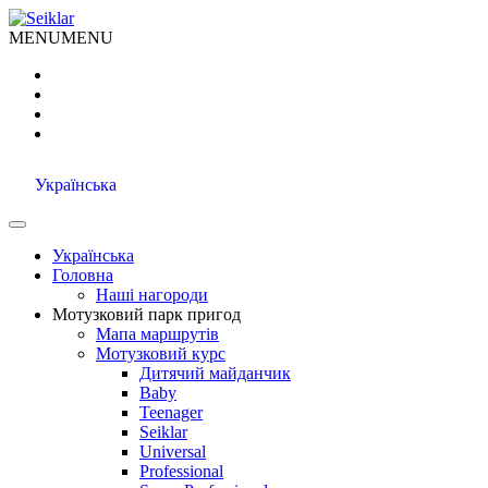
MENU
MENU
Українська
Українська
Головна
Наші нагороди
Мотузковий парк пригод
Мапа маршрутів
Мотузковий курс
Дитячий майданчик
Baby
Teenager
Seiklar
Universal
Professional