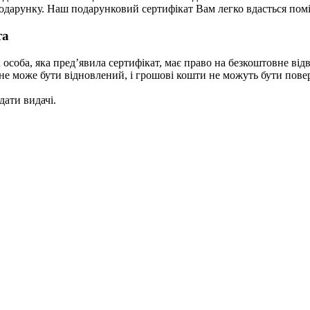
одарунку. Наш подарунковий сертифікат Вам легко вдасться пом
та
 особа, яка пред’явила сертифікат, має право на безкоштовне відв
 не може бути відновлений, і грошові кошти не можуть бути поверн
дати видачі.