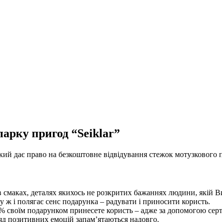
арку пригод “Seiklar”
кий дає право на безкоштовне відвідування стежок мотузкового п
смаках, деталях якихось не розкритих бажаннях людини, якій Ви 
у ж і полягає сенс подарунка – радувати і приносити користь.
% своїм подарунком принесете користь – адже за допомогою сер
аряд позитивних емоцій запам’ятаються надовго.