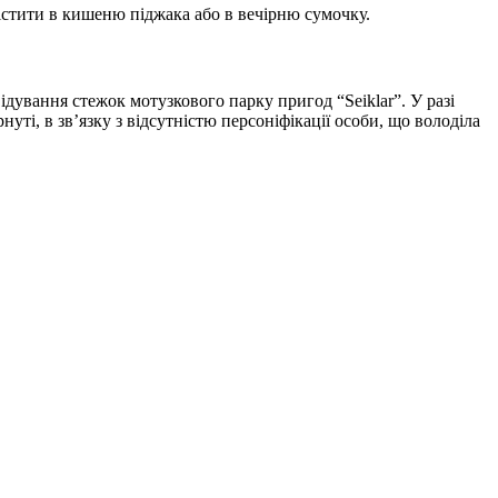
істити в кишеню піджака або в вечірню сумочку.
ідування стежок мотузкового парку пригод “Seiklar”. У разі
уті, в зв’язку з відсутністю персоніфікації особи, що володіла