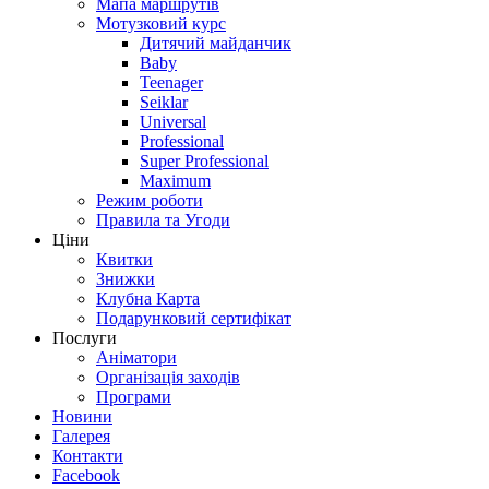
Мапа маршрутів
Мотузковий курс
Дитячий майданчик
Baby
Teenager
Seiklar
Universal
Professional
Super Professional
Maximum
Режим роботи
Правила та Угоди
Ціни
Квитки
Знижки
Клубна Карта
Подарунковий сертифікат
Послуги
Аніматори
Організація заходів
Програми
Новини
Галерея
Контакти
Facebook