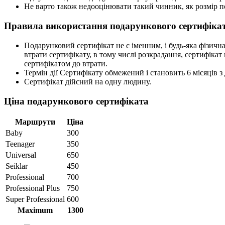
Не варто також недооцінювати такий чинник, як розмір п
Правила використання подарункового сертифіка
Подарунковий сертифікат не є іменним, і будь-яка фізична
втрати сертифікату, в тому числі розкрадання, сертифікат
сертифікатом до втрати.
Термін дії Сертифікату обмежений і становить 6 місяців з 
Сертифікат дійсний на одну людину.
Ціна подарункового сертифіката
Маршрути
Ціна
Baby
300
Teenager
350
Universal
650
Seiklar
450
Professional
700
Professional Plus
750
Super Professional
600
Maximum
1300