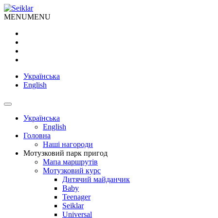
MENU
MENU
Українська
English
Українська
English
Головна
Наші нагороди
Мотузковий парк пригод
Мапа маршрутів
Мотузковий курс
Дитячий майданчик
Baby
Teenager
Seiklar
Universal